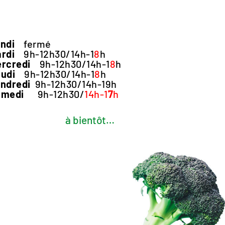
ndi
fermé
rdi
9h-12h30/14h-1
8
h
rcredi
9h-12h30/14h-1
8
h
udi
9h-12h30/14h-1
8
h
ndredi
9h-12h30/14h-19h
amedi
9h-12h30/
14h-1
7
h
à bientôt…