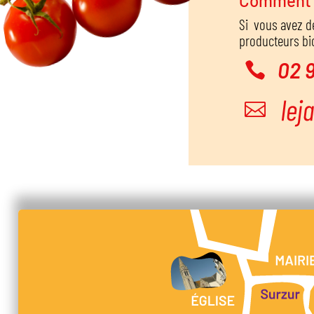
Comment c
Si vous avez d
producteurs bio
02 

