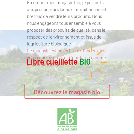
En créant mon magasin bio, je permets
aux producteurs locaux, morbihannais et
bretons de vendre leurs produits. Nous
nous engageons tous ensemble à vous
proposer des produits de qualité, dans le
respect de l’environnement et issus de
l’agriculture biologique.
Le magasin est ouvert toute l’année ainsi
vous pourrez profiter d’une large gamme
Libre cueillette
BIO
de produits locaux.
Découvrez le magasin bio