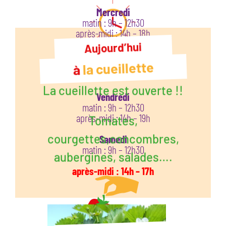
Mercredi
matin : 9h – 12h30
après-midi : 14h – 18h
Aujourd’hui
Jeudi
matin : 9h- 12h30
la cueillette
à
après-midi: 14h- 18h
La cueillette est ouverte !!
Vendredi
matin : 9h – 12h30
après-midi : 14h – 19h
Tomates,
courgettes,concombres,
Samedi
matin : 9h – 12h30
aubergines, salades….
après-midi : 14h – 17h