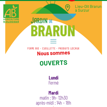
Lieu-Dit Brarun
à Surzur
FERME BIO - CUEILLETTE - PRODUITS LOCAUX
Nous sommes
OUVERTS
Lundi
Fermé
Mardi
matin : 9h- 12h30
après-midi : 14h – 18h